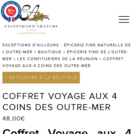
9.7
/10
683 avis
EXCEPTIONS D'AILLEURS - ÉPICERIE FINE NATURELLE DE
L'OUTRE-MER
>
BOUTIQUE
>
ÉPICERIE FINE DE L'OUTRE-
MER
>
LES CONFITURIERS DE LA RÉUNION
>
COFFRET
VOYAGE AUX 4 COINS DES OUTRE-MER
< RETOURNER À LA BOUTIQUE
COFFRET VOYAGE AUX 4
COINS DES OUTRE-MER
48,00
€
Coffret Voyage aux 4