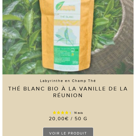
sur
la
page
du
produit
12 avis
Labyrinthe en Champ Thé
THÉ BLANC BIO À LA VANILLE DE LA
RÉUNION
20,00
€
/ 50 G
Ce
VOIR LE PRODUIT
produit