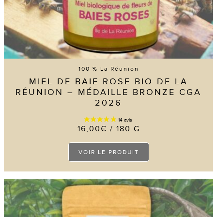
100 % La Réunion
MIEL DE BAIE ROSE BIO DE LA
RÉUNION – MÉDAILLE BRONZE CGA
2026
16,00
€
/ 180 G
Ce
VOIR LE PRODUIT
produit
a
plusieurs
variations.
Les
options
peuvent
être
choisies