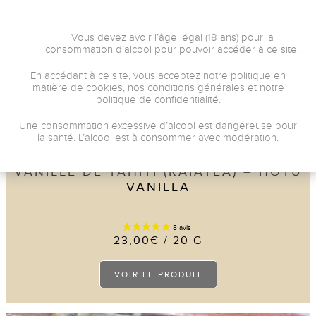
Vous devez avoir l’âge légal (18 ans) pour la
consommation d’alcool pour pouvoir accéder à ce site.
En accédant à ce site, vous acceptez notre politique en
matière de cookies, nos conditions générales et notre
politique de confidentialité.
Une consommation excessive d’alcool est dangereuse pour
la santé. L’alcool est à consommer avec modération.
Hotu Vanilla
VANILLE DE TAHITI (RAIATEA) – HOTU
VANILLA
23,00
€
/ 20 G
Ce
VOIR LE PRODUIT
produit
a
plusieurs
variations.