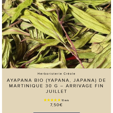
être
choisies
sur
la
page
du
produit
Herboristerie Créole
AYAPANA BIO (YAPANA, JAPANA) DE
MARTINIQUE 30 G – ARRIVAGE FIN
JUILLET
7,50
€