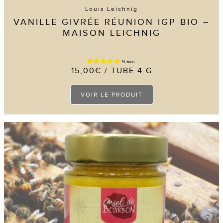
Louis Leichnig
VANILLE GIVRÉE RÉUNION IGP BIO –
MAISON LEICHNIG
15,00
€
/ TUBE 4 G
15 avis
Ce
VOIR LE PRODUIT
produit
a
plusieurs
variations.
Les
options
peuvent
être
choisies
sur
la
page
du
produit