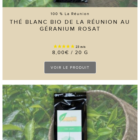
100 % La Réunion
THÉ BLANC BIO DE LA RÉUNION AU
GÉRANIUM ROSAT
8,00
€
/ 20 G
Ce
VOIR LE PRODUIT
produit
a
plusieurs
variations.
Les
options
peuvent
être
choisies
sur
la
page
du
produit