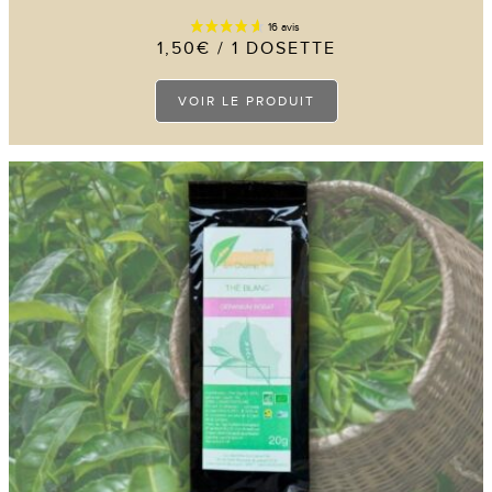
1,50
€
/ 1 DOSETTE
Ce
VOIR LE PRODUIT
produit
a
plusieurs
variations.
Les
options
peuvent
être
choisies
sur
la
page
du
produit