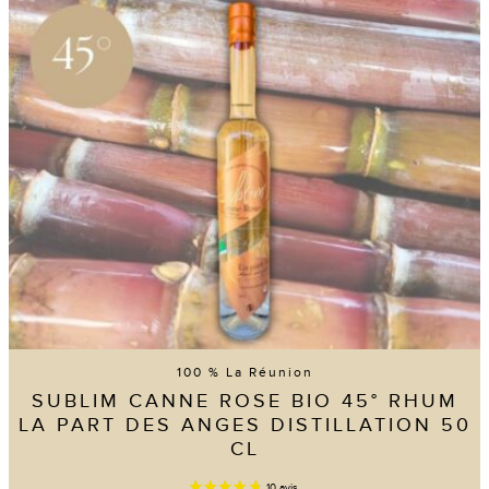
Les
options
peuvent
être
choisies
sur
la
page
10 avis
du
produit
100 % La Réunion
SUBLIM CANNE ROSE BIO 45° RHUM
LA PART DES ANGES DISTILLATION 50
CL