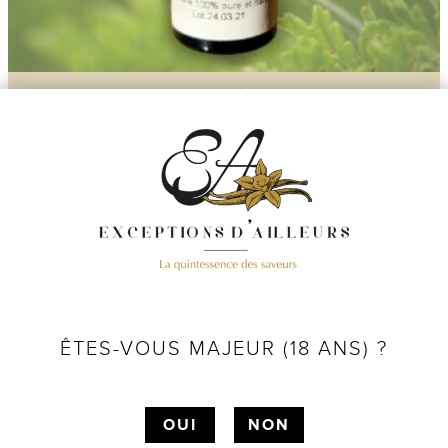
19 avis
100 % La Réunion
HUILE ESSENTIELLE DE GÉRANIUM
ROSAT BIO DE LA RÉUNION 10 ML
12,00
€
AJOUTER AU PANIER
Coup de ❤
ÊTES-VOUS MAJEUR (18 ANS) ?
OUI
NON