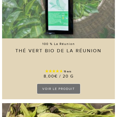
16 avis
100 % La Réunion
THÉ VERT BIO DE LA RÉUNION
8,00
€
/ 20 G
Ce
VOIR LE PRODUIT
produit
a
plusieurs
variations.
Les
options
peuvent