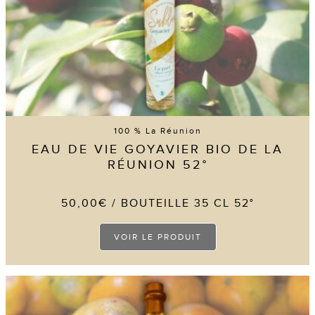
100 % La Réunion
EAU DE VIE GOYAVIER BIO DE LA
RÉUNION 52°
50,00
€
/ BOUTEILLE 35 CL 52°
Ce
VOIR LE PRODUIT
produit
a
plusieurs
variations.
Les
options
peuvent