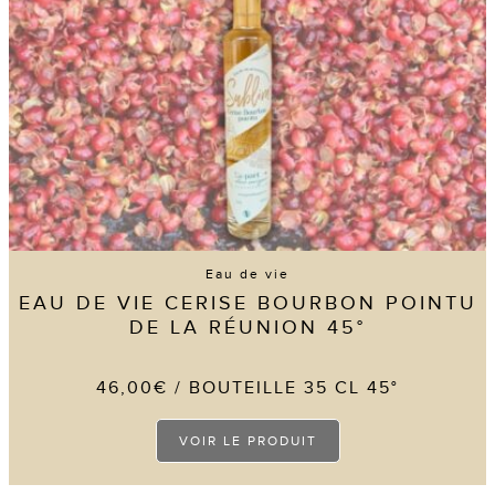
Eau de vie
EAU DE VIE CERISE BOURBON POINTU
DE LA RÉUNION 45°
46,00
€
/ BOUTEILLE 35 CL 45°
Ce
VOIR LE PRODUIT
produit
a
plusieurs