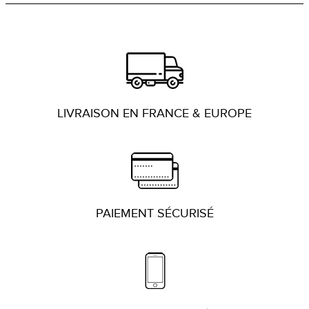
variations.
Les
options
peuvent
être
choisies
sur
la
page
du
produit
LIVRAISON EN FRANCE & EUROPE
PAIEMENT SÉCURISÉ