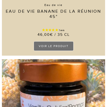
Eau de vie
EAU DE VIE BANANE DE LA RÉUNION
45°
46,00
€
/ 35 CL
Ce
VOIR LE PRODUIT
produit
a
plusieurs
variations.
Les
options
peuvent
être
choisies
sur
la
page
du
produit