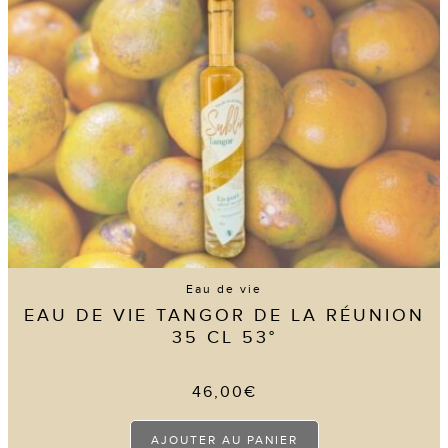
être
choisies
sur
la
page
du
produit
Eau de vie
EAU DE VIE TANGOR DE LA RÉUNION
35 CL 53°
46,00
€
AJOUTER AU PANIER