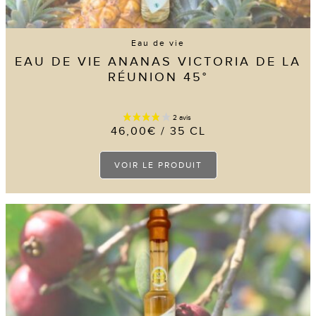
Eau de vie
EAU DE VIE ANANAS VICTORIA DE LA
RÉUNION 45°
46,00
€
/ 35 CL
Ce
VOIR LE PRODUIT
produit
a
plusieurs
variations.
Les
options
peuvent
être
choisies
sur
la
page
du
produit