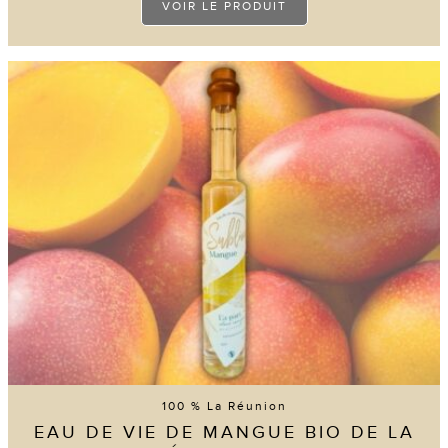
VOIR LE PRODUIT
produit
a
plusieurs
variations.
Les
options
peuvent
être
choisies
sur
la
page
du
produit
100 % La Réunion
EAU DE VIE DE MANGUE BIO DE LA