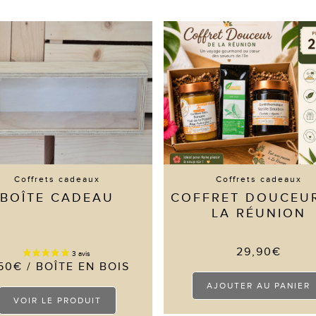
Coffrets cadeaux
Coffrets cadeaux
BOÎTE CADEAU
COFFRET DOUCEU
LA RÉUNION
29,90
€
50
€
/ BOÎTE EN BOIS
AJOUTER AU PANIER
Ce
VOIR LE PRODUIT
produit
a