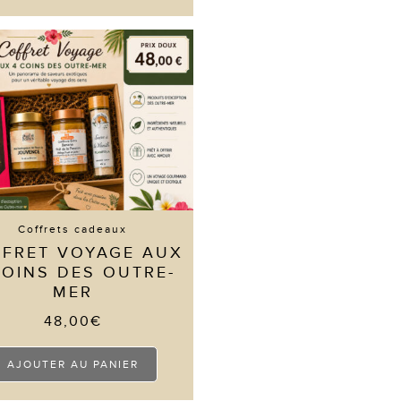
plusieurs
variations.
Les
options
peuvent
être
choisies
sur
la
page
du
produit
Coffrets cadeaux
FRET VOYAGE AUX
COINS DES OUTRE-
MER
48,00
€
AJOUTER AU PANIER
 avis