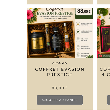
plusieurs
variations.
Les
options
peuvent
être
choisies
sur
la
page
du
produit
APAGWA
COFFRET EVASION
COF
PRESTIGE
4 
88,00
€
AJOUTER AU PANIER
3