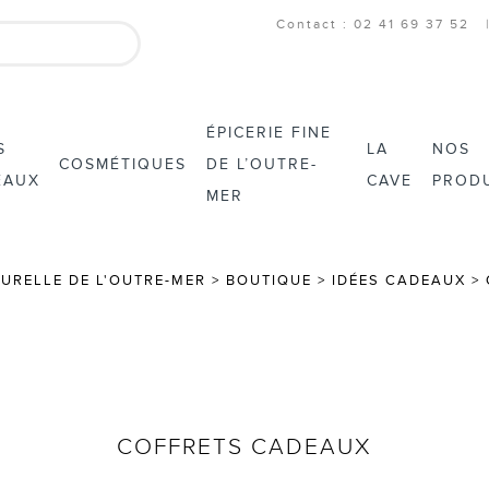
Contact : 02 41 69 37 52
ÉPICERIE FINE
S
LA
NOS
COSMÉTIQUES
DE L’OUTRE-
EAUX
CAVE
PROD
MER
TURELLE DE L'OUTRE-MER
>
BOUTIQUE
>
IDÉES CADEAUX
>
COFFRETS CADEAUX