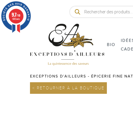
Recherche
de
9.7
/10
produits
683 avis
IDÉE
BIO
CAD
EXCEPTIONS D'AILLEURS - ÉPICERIE FINE NA
< RETOURNER À LA BOUTIQUE