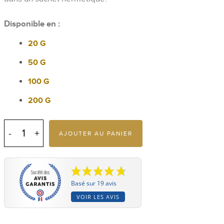
Disponible en :
20 G
50 G
100 G
200 G
quantité
de
AJOUTER AU PANIER
Thé
vert
bio
de
La
Réunion
Basé sur 19 avis
VOIR LES AVIS