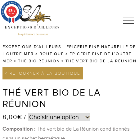
9.7
/10
683 avis
EXCEPTIONS D'AILLEURS - ÉPICERIE FINE NATURELLE DE
L'OUTRE-MER
>
BOUTIQUE
>
ÉPICERIE FINE DE L'OUTRE-
MER
>
THÉ BIO RÉUNION
>
THÉ VERT BIO DE LA RÉUNION
< RETOURNER À LA BOUTIQUE
THÉ VERT BIO DE LA
RÉUNION
8,00
€
/
Composition :
Thé vert bio de La Réunion conditionnés
dans un sachet hermétique.