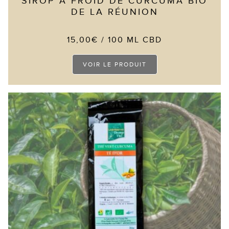
SIROP À FROID DE CURCUMA BIO
DE LA RÉUNION
15,00
€
/ 100 ML CBD
Ce
VOIR LE PRODUIT
produit
a
plusieurs
variations.
Les
options
peuvent
être
choisies
sur
la
page
du
produit