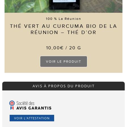
100 % La Réunion
THÉ VERT AU CURCUMA BIO DE LA
RÉUNION – THÉ D’OR
10,00
€
/ 20 G
Ce
VOIR LE PRODUIT
produit
a
plusieurs
variations.
Les
options
AVIS À PROPOS DU PRODUIT
peuvent
être
choisies
sur
la
page
du
VOIR L'ATTESTATION
produit