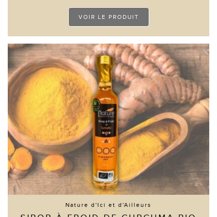
Ce
VOIR LE PRODUIT
produit
a
plusieurs
variations.
Les
options
peuvent
être
choisies
sur
la
page
du
produit
Nature d'Ici et d'Ailleurs