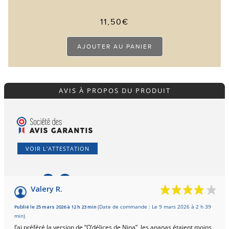
11,50
€
AJOUTER AU PANIER
AVIS À PROPOS DU PRODUIT
VOIR L'ATTESTATION
9.8
/10
Valery R.
Basé sur 9 avis
Publié le 25 mars 2026 à 12 h 23 min
(Date de commande : Le 9 mars 2026 à 2 h 39
min)
J’ai préféré la version de “O’délices de Nina”, les ananas étaient moins