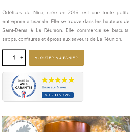
Ôdélices de Nina, crée en 2016, est une toute petite
entreprise artisanale. Elle se trouve dans les hauteurs de
Saint-Denis à La Réunion. Elle commercialise biscuits,
sirops, confitures et épices aux saveurs de La Réunion.
quantité
de
AJOUTER AU PANIER
Confiture
ananas
et
coco
de
La
Basé sur 9 avis
Réunion
230
VOIR LES AVIS
G