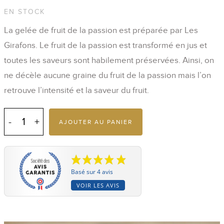
EN STOCK
La gelée de fruit de la passion est préparée par Les
Girafons. Le fruit de la passion est transformé en jus et
toutes les saveurs sont habilement préservées. Ainsi, on
ne décèle aucune graine du fruit de la passion mais l’on
retrouve l’intensité et la saveur du fruit.
quantité
de
AJOUTER AU PANIER
Gelée
de
Fruit
de
la
Passion
Basé sur 4 avis
de
La
VOIR LES AVIS
Réunion
230
G