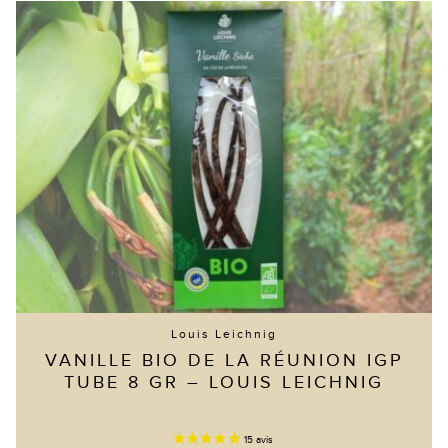
Les
options
peuvent
être
choisies
sur
la
page
du
produit
Louis Leichnig
VANILLE BIO DE LA RÉUNION IGP
TUBE 8 GR – LOUIS LEICHNIG