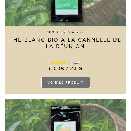
100 % La Réunion
THÉ BLANC BIO À LA CANNELLE DE
LA RÉUNION
8,00
€
/ 20 G
Ce
VOIR LE PRODUIT
produit
a
plusieurs
variations.
Les
options
peuvent
être
choisies
sur
la