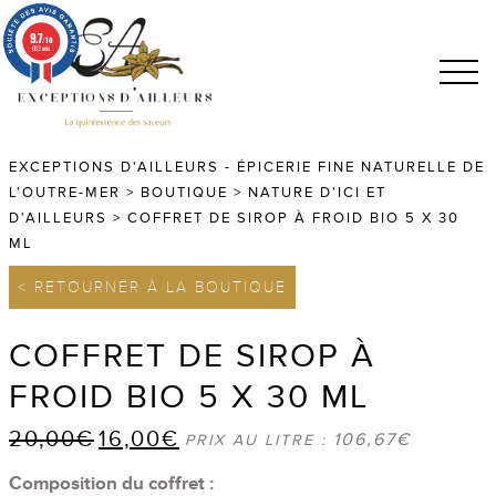
9.7
/10
683 avis
EXCEPTIONS D'AILLEURS - ÉPICERIE FINE NATURELLE DE
L'OUTRE-MER
>
BOUTIQUE
>
NATURE D'ICI ET
D'AILLEURS
>
COFFRET DE SIROP À FROID BIO 5 X 30
ML
< RETOURNER À LA BOUTIQUE
COFFRET DE SIROP À
FROID BIO 5 X 30 ML
20,00
€
16,00
€
Le
Le
106,67
€
PRIX AU LITRE :
prix
prix
Composition du coffret :