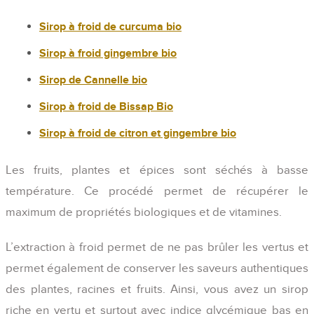
initial
actuel
était :
est :
Sirop à froid de curcuma bio
20,00€.
16,00€.
Sirop à froid gingembre bio
Sirop de Cannelle bio
Sirop à froid de Bissap Bio
Sirop à froid de citron et gingembre bio
Les fruits, plantes et épices sont séchés à basse
température. Ce procédé permet de récupérer le
maximum de propriétés biologiques et de vitamines.
L’extraction à froid permet de ne pas brûler les vertus et
permet également de conserver les saveurs authentiques
des plantes, racines et fruits. Ainsi, vous avez un sirop
riche en vertu et surtout avec indice glycémique bas en