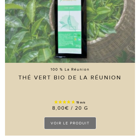
page
du
produit
100 % La Réunion
THÉ VERT BIO DE LA RÉUNION
8,00
€
/ 20 G
Ce
VOIR LE PRODUIT
produit
a
plusieurs
variations.