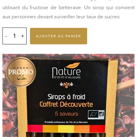
utilisant du fructose de betterave. Un sirop qui convient
aux personnes devant surveiller leur taux de sucres.
quantité
de
AJOUTER AU PANIER
Coffret
de
sirop
à
froid
bio
5
x
30
ml