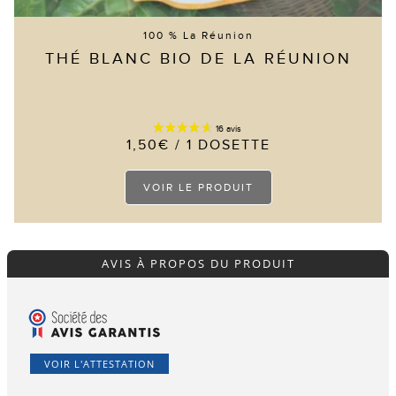
100 % La Réunion
THÉ BLANC BIO DE LA RÉUNION
1,50
€
/ 1 DOSETTE
Ce
VOIR LE PRODUIT
produit
a
plusieurs
variations.
Les
options
AVIS À PROPOS DU PRODUIT
peuvent
être
choisies
sur
la
page
du
VOIR L'ATTESTATION
produit