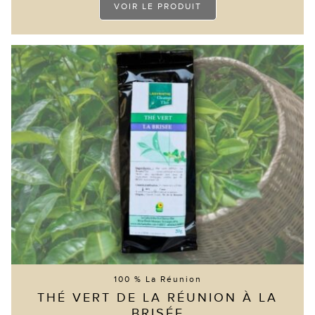
VOIR LE PRODUIT
produit
a
plusieurs
variations.
Les
options
peuvent
être
choisies
sur
la
page
du
produit
100 % La Réunion
THÉ VERT DE LA RÉUNION À LA
BRISÉE