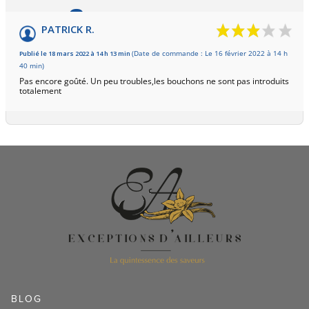
6
/10
PATRICK R.
Basé sur 1 avis
Publié le 18 mars 2022 à 14 h 13 min
(Date de commande : Le 16 février 2022 à 14 h
40 min)
Pas encore goûté. Un peu troubles,les bouchons ne sont pas introduits
totalement
BLOG