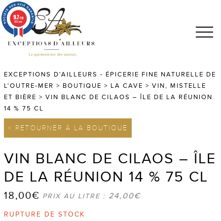
9.7
/10
683 avis
EXCEPTIONS D'AILLEURS - ÉPICERIE FINE NATURELLE DE
L'OUTRE-MER
>
BOUTIQUE
>
LA CAVE
>
VIN, MISTELLE
ET BIÈRE
>
VIN BLANC DE CILAOS – ÎLE DE LA RÉUNION
14 % 75 CL
< RETOURNER À LA BOUTIQUE
VIN BLANC DE CILAOS – ÎLE
DE LA RÉUNION 14 % 75 CL
18,00
€
24,00
€
PRIX AU LITRE :
RUPTURE DE STOCK