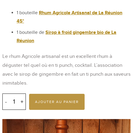
1 bouteille
Rhum Agricole Artisanal de La Réunion
45°
1 bouteille de
Sirop à froid gingembre bio de La
Réunion
Le rhum Agricole artisanal est un excellent rhum à
déguster tel quel où en ti punch, cocktail. L’association
avec le sirop de gingembre en fait un ti punch aux saveurs
inimitables.
quantité
de
AJOUTER AU PANIER
Duo
Ti
punch