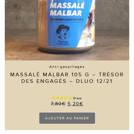
Anti-gaspillages
MASSALÉ MALBAR 105 G – TRÉSOR
DES ENGAGÉS – DLUO 12/21
LE
LE
7,80
€
5,20
€
PRIX
PRIX
INITIAL
ACTUEL
ÉTAIT :
EST :
AJOUTER AU PANIER
7,80€.
5,20€.