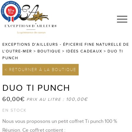
9.7
/10
683 avis
EXCEPTIONS D'AILLEURS - ÉPICERIE FINE NATURELLE DE
L'OUTRE-MER
>
BOUTIQUE
>
IDÉES CADEAUX
>
DUO TI
PUNCH
< RETOURNER À LA BOUTIQUE
DUO TI PUNCH
60,00
€
100,00
€
PRIX AU LITRE :
EN STOCK
Nous vous proposons un petit coffret Ti punch 100 %
Réunion. Ce coffret contient :