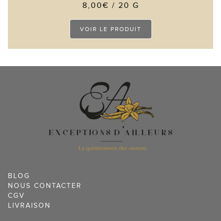
8,00
€
/ 20 G
Ce
VOIR LE PRODUIT
produit
a
plusieurs
variations.
Les
options
peuvent
être
choisies
sur
la
page
du
produit
BLOG
NOUS CONTACTER
CGV
LIVRAISON
12 avis