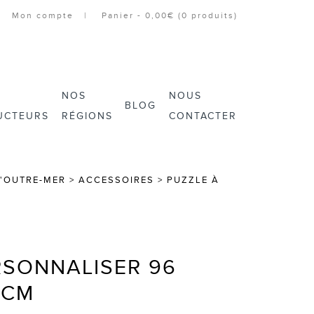
Mon compte
Panier -
0,00€
(0 produits)
NOS
NOUS
BLOG
UCTEURS
RÉGIONS
CONTACTER
 L'OUTRE-MER
>
ACCESSOIRES
>
PUZZLE À
RSONNALISER 96
 CM