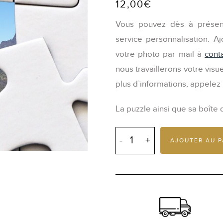
12,00
€
Vous pouvez dès à présent
service personnalisation. A
votre photo par mail à
cont
nous travaillerons votre visue
plus d’informations, appelez
La puzzle ainsi que sa boîte
quantité
de
AJOUTER AU P
Puzzle
à
personnaliser
96
pièces
28x19
cm