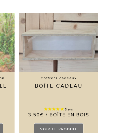
mon
Coffrets cadeaux
LE
BOÎTE CADEAU
3,50
€
/ BOÎTE EN BOIS
Ce
VOIR LE PRODUIT
produit