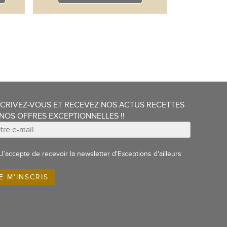
a
plusieurs
variations.
Les
options
peuvent
être
choisies
sur
la
page
du
produit
SCRIVEZ-VOUS ET RECEVEZ NOS ACTUS RECETTES
 NOS OFFRES EXCEPTIONNELLES !!
J’accepte de recevoir la newsletter d'Exceptions d'ailleurs