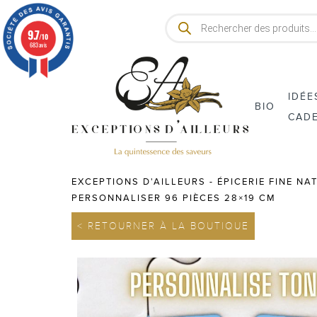
Recherche
de
9.7
/10
produits
683 avis
IDÉE
BIO
CAD
EXCEPTIONS D'AILLEURS - ÉPICERIE FINE NA
PERSONNALISER 96 PIÈCES 28×19 CM
< RETOURNER À LA BOUTIQUE