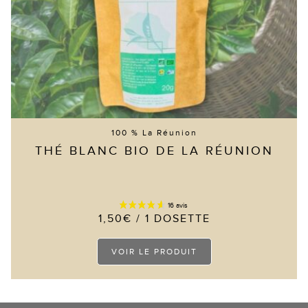
du
produit
100 % La Réunion
THÉ BLANC BIO DE LA RÉUNION
1,50
€
/ 1 DOSETTE
Ce
VOIR LE PRODUIT
produit
a
plusieurs
variations.
Les