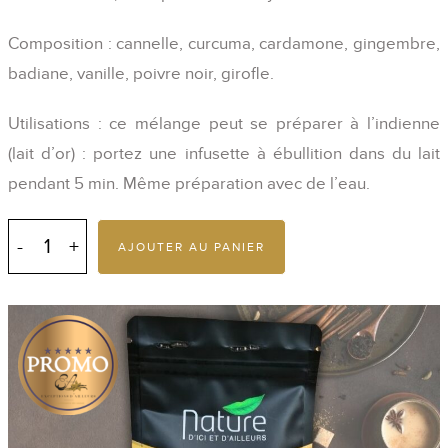
Composition : cannelle, curcuma, cardamone, gingembre,
badiane, vanille, poivre noir, girofle.
Utilisations : ce mélange peut se préparer à l’indienne
(lait d’or) : portez une infusette à ébullition dans du lait
pendant 5 min. Même préparation avec de l’eau.
quantité
de
AJOUTER AU PANIER
Chaï
Curcuma
50
g