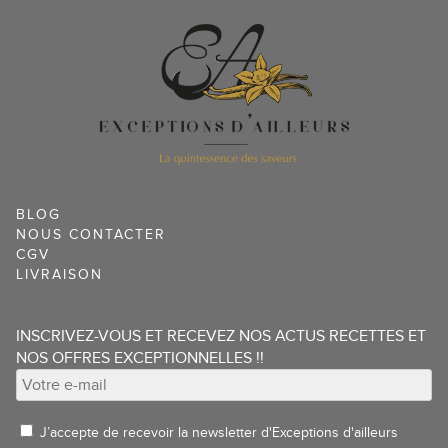
options
peuvent
être
choisies
sur
la
page
du
produit
BLOG
NOUS CONTACTER
CGV
LIVRAISON
INSCRIVEZ-VOUS ET RECEVEZ NOS ACTUS RECETTES ET
NOS OFFRES EXCEPTIONNELLES !!
J’accepte de recevoir la newsletter d'Exceptions d'ailleurs