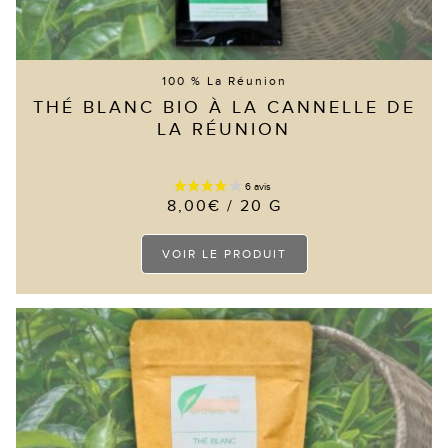
100 % La Réunion
THÉ BLANC BIO À LA CANNELLE DE
LA RÉUNION
8,00
€
/ 20 G
Ce
VOIR LE PRODUIT
produit
a
plusieurs
variations.
Les
options
peuvent
être
choisies
sur
la
page