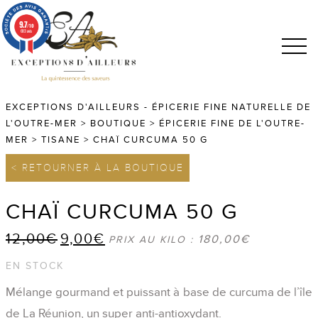
9.7
/10
683 avis
EXCEPTIONS D'AILLEURS - ÉPICERIE FINE NATURELLE DE
L'OUTRE-MER
>
BOUTIQUE
>
ÉPICERIE FINE DE L'OUTRE-
MER
>
TISANE
>
CHAÏ CURCUMA 50 G
< RETOURNER À LA BOUTIQUE
CHAÏ CURCUMA 50 G
12,00
€
9,00
€
Le
Le
180,00
€
PRIX AU KILO :
prix
prix
EN STOCK
initial
actuel
Mélange gourmand et puissant à base de curcuma de l’île
était :
est :
de La Réunion, un super anti-antioxydant.
12,00€.
9,00€.